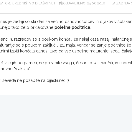
VTOR: UREDNIŠTVO DIJAŠKI.NET
OBJAVLJENO: 24.06.2010
ZADNJA S
nes je zadnji šolski dan za večino osnovnošolcev in dijakov v šolsk
čnejo tako zelo pričakovane
poletne počitnice
.
enci 9. razredov so s poukom končali že nekaj časa nazaj, natančneje 15
turantje so s poukom zaključili 21. maja, vendar se zanje počitnice še n
tnimi izpiti končala danes, tako da vse uspešne maturante, sedaj čakajo
eživite jih po pameti, ne pozabite vsega, česar so vas naučili, in nab
novno "v akcijo".
r seveda ne pozabite na dijaski.net. ;)