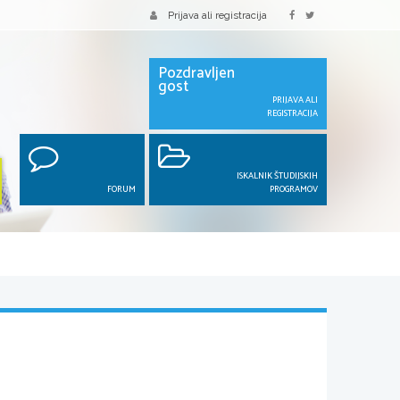
Prijava ali registracija
Pozdravljen
gost
PRIJAVA ALI
REGISTRACIJA
ISKALNIK ŠTUDIJSKIH
FORUM
PROGRAMOV