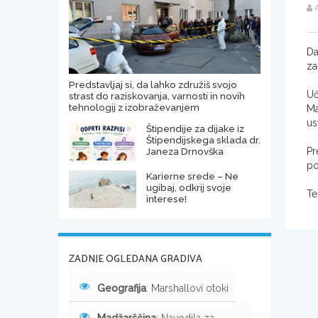
A
Da
za
Predstavljaj si, da lahko združiš svojo
Uč
strast do raziskovanja, varnosti in novih
tehnologij z izobraževanjem
Ma
us
Štipendije za dijake iz
Štipendijskega sklada dr.
Janeza Drnovška
Pr
po
Karierne srede – Ne
ugibaj, odkrij svoje
Te
interese!
ZADNJE OGLEDANA GRADIVA
Geografija
: Marshallovi otoki