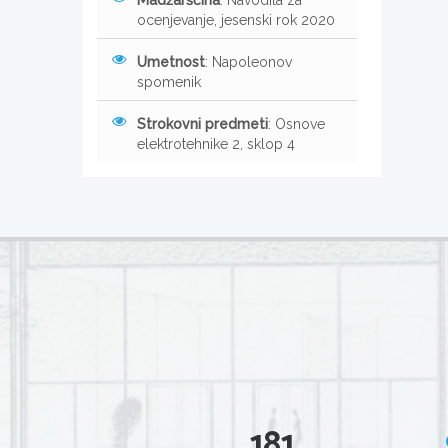
Madžarščina
: Navodila za
ocenjevanje, jesenski rok 2020
Umetnost
: Napoleonov
spomenik
Strokovni predmeti
: Osnove
elektrotehnike 2, sklop 4
181