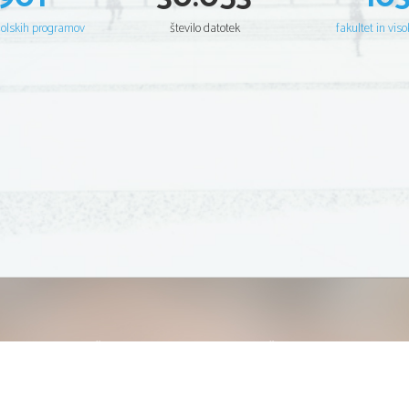
šolskih programov
število datotek
fakultet in viso
OSNOVNE ŠOLE
SREDNJE ŠOLE
M
Seznam osnovnih šol
Iskalnik SŠ programov
Sp
Osnovnošolski koledar
Srednje šole po regijah
Ma