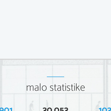
malo statistike
901
30.053
10