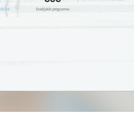
kih šol
študijskih programov
ATURA
ŠTUDIJ
lošna matura
Iskalnik študijskih programov
turitetni tečaj
Univerze