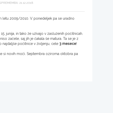
PREMEMBA: 21.12.2018
em letu 2009/2010. V ponedeljek pa se uradno
. junija, in tako že uživajo v zasluženih počitnicah.
iso začele, saj jih je čakala še matura. Ta se je z
 najdaljše počitnice v življenju, cele
3 mesece
!
erite si novih moči. Septembra oziroma oktobra pa