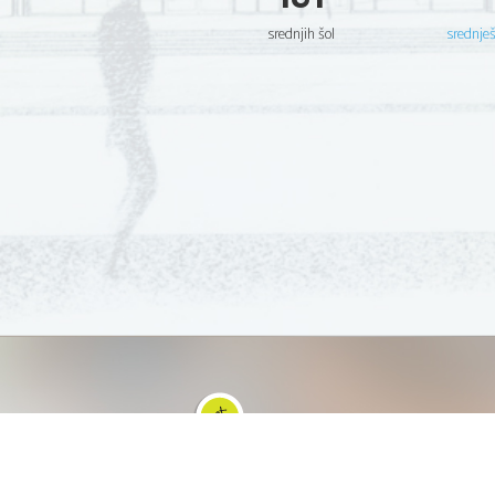
srednjih šol
srednje
GRADIVA
Šolska gradiva
Pošlji datoteke