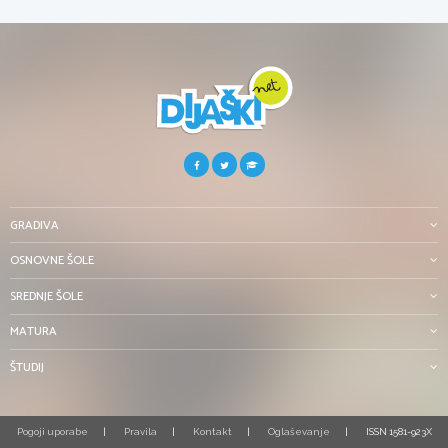
GRADIVA
OSNOVNE ŠOLE
SREDNJE ŠOLE
MATURA
ŠTUDIJ
Pogoji uporabe
Pravila
Kontakt
Oglaševanje
ISSN 1581-923X