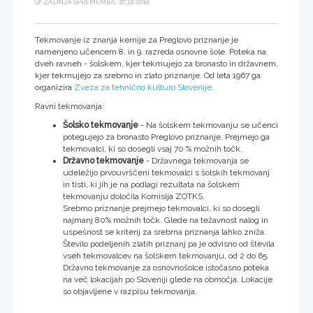
ZADNJA SPREMEMBA: 27.12.2018
Tekmovanje iz znanja kemije za Preglovo priznanje je
namenjeno učencem 8. in 9. razreda osnovne šole. Poteka na
dveh ravneh - šolskem, kjer tekmujejo za bronasto in državnem,
kjer tekmujejo za srebrno in zlato priznanje. Od leta 1967 ga
organizira
Zveza za tehnično kulturo Slovenije
.
Ravni tekmovanja:
Šolsko tekmovanje
- Na šolskem tekmovanju se učenci
potegujejo za bronasto Preglovo priznanje. Prejmejo ga
tekmovalci, ki so dosegli vsaj 70 % možnih točk.
Državno tekmovanje
- Državnega tekmovanja se
udeležijo prvouvrščeni tekmovalci s šolskih tekmovanj
in tisti, ki jih je na podlagi rezultata na šolskem
tekmovanju določila Komisija ZOTKS.
Srebrno priznanje prejmejo tekmovalci, ki so dosegli
najmanj 80% možnih točk. Glede na težavnost nalog in
uspešnost se kriterij za srebrna priznanja lahko zniža.
Število podeljenih zlatih priznanj pa je odvisno od števila
vseh tekmovalcev na šolskem tekmovanju, od 2 do 65.
Državno tekmovanje za osnovnošolce istočasno poteka
na več lokacijah po Sloveniji glede na območja. Lokacije
so objavljene v razpisu tekmovanja.