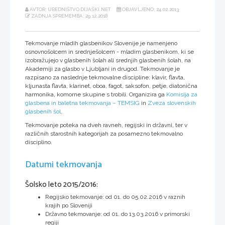
AVTOR: UREDNIŠTVO DIJAŠKI.NET
OBJAVLJENO: 24.02.2013
ZADNJA SPREMEMBA: 29.12.2018
Tekmovanje mladih glasbenikov Slovenije je namenjeno
osnovnošolcem in srednješolcem - mladim glasbenikom, ki se
izobražujejo v glasbenih šolah ali srednjih glasbenih šolah, na
Akademiji za glasbo v Ljubljani in drugod. Tekmovanje je
razpisano za naslednje tekmovalne discipline: klavir, flavta,
kljunasta flavta, klarinet, oboa, fagot, saksofon, petje, diatonična
harmonika, komorne skupine s trobili. Organizira ga
Komisija za
glasbena in baletna tekmovanja – TEMSIG
in
Zveza slovenskih
glasbenih šol
.
Tekmovanje poteka na dveh ravneh, regijski in državni, ter v
različnih starostnih kategorijah za posamezno tekmovalno
disciplino.
Datumi tekmovanja
Šolsko leto 2015/2016:
Regijsko tekmovanje: od 01. do 05.02.2016 v raznih
krajih po Sloveniji
Državno tekmovanje: od 01. do 13.03.2016 v primorski
regiji