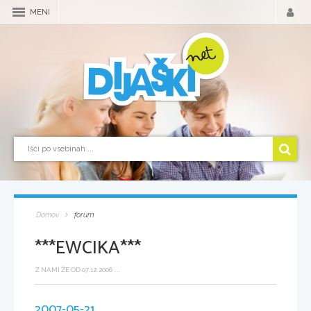
MENI
Domov
forum
***EWCIKA***
Z NAMI ŽE OD 07.12.2006 ...
2007-05-21