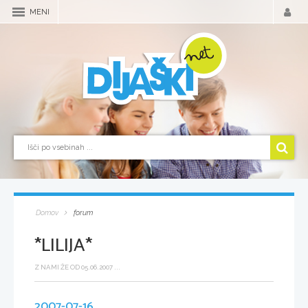
MENI
Domov
forum
*LILIJA*
Z NAMI ŽE OD 05.06.2007 ...
2007-07-16