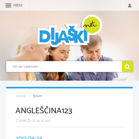
MENI
Domov
forum
ANGLEŠČINA123
Z NAMI ŽE OD 24.04.2017 ...
2017-04-24