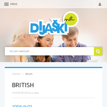
MENI
Domov
forum
BRITISH
Z NAMI ŽE OD 02.11.2004 ...
2004-11-02