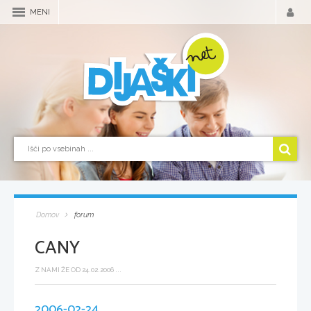
MENI
Domov
forum
CANY
Z NAMI ŽE OD 24.02.2006 ...
2006-02-24