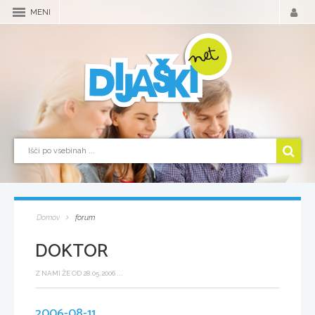
MENI
Domov
forum
DOKTOR
Z NAMI ŽE OD 28.05.2006 ...
2006-08-11