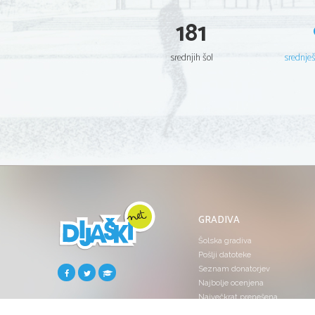
181
srednjih šol
srednje
GRADIVA
Šolska gradiva
Pošlji datoteke
Seznam donatorjev
Najbolje ocenjena
Največkrat prenešena