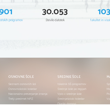
901
30.053
10
šolskih programov
število datotek
fakultet in viso
OSNOVNE ŠOLE
SREDNJE ŠOLE
M
Seznam osnovnih šol
Iskalnik SŠ programov
Sp
Osnovnošolski koledar
Srednje šole po regijah
Ma
Nacionalno preverjanje znanja
Vpis v srednje šole
Po
Tretji predmet NPZ
Srednješolski koledar
Vp
Dijaški domovi