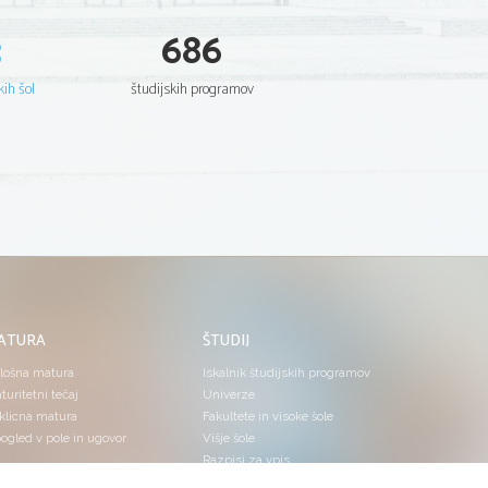
3
686
kih šol
študijskih programov
ATURA
ŠTUDIJ
lošna matura
Iskalnik študijskih programov
turitetni tečaj
Univerze
klicna matura
Fakultete in visoke šole
ogled v pole in ugovor
Višje šole
Razpisi za vpis