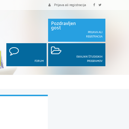
Prijava ali registracija
Pozdravljen
gost
PRIJAVA ALI
REGISTRACIJA
ISKALNIK ŠTUDIJSKIH
FORUM
PROGRAMOV