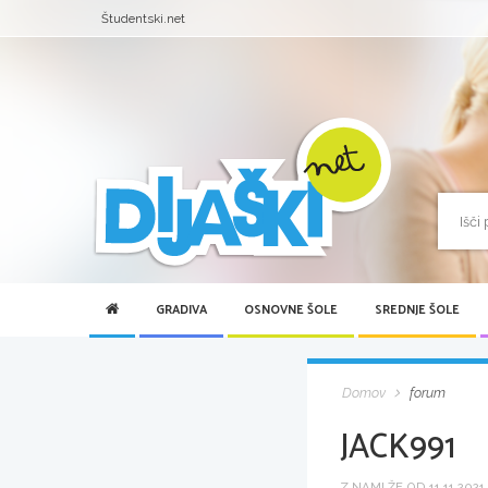
Študentski.net
GRADIVA
OSNOVNE ŠOLE
SREDNJE ŠOLE
Domov
forum
JACK991
Z NAMI ŽE OD 11.11.2021 .