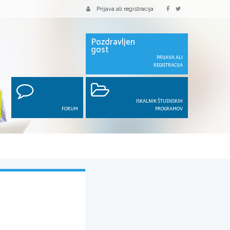
Prijava ali registracija
Pozdravljen
gost
PRIJAVA ALI
REGISTRACIJA
ISKALNIK ŠTUDIJSKIH
FORUM
PROGRAMOV