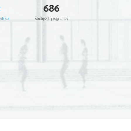
3
686
kih šol
študijskih programov