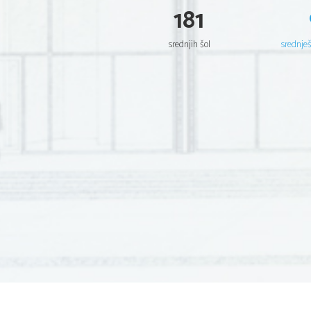
181
srednjih šol
srednje