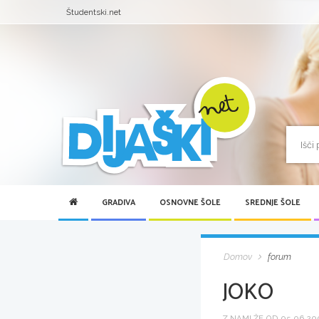
Študentski.net
GRADIVA
OSNOVNE ŠOLE
SREDNJE ŠOLE
Domov
forum
JOKO
Z NAMI ŽE OD 05.06.200