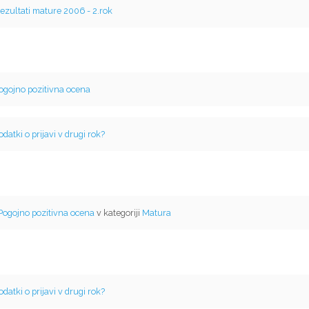
ezultati mature 2006 - 2.rok
ogojno pozitivna ocena
odatki o prijavi v drugi rok?
Pogojno pozitivna ocena
v kategoriji
Matura
odatki o prijavi v drugi rok?