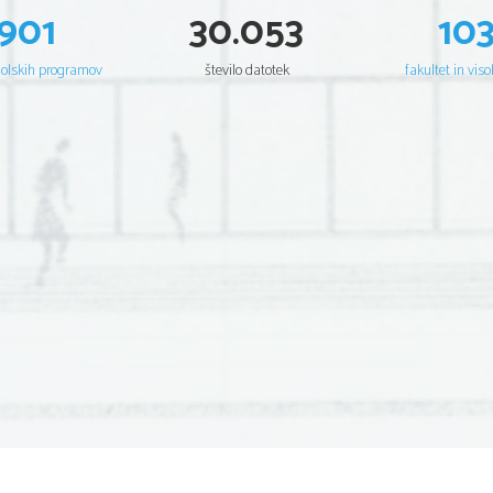
901
30.053
10
šolskih programov
število datotek
fakultet in viso