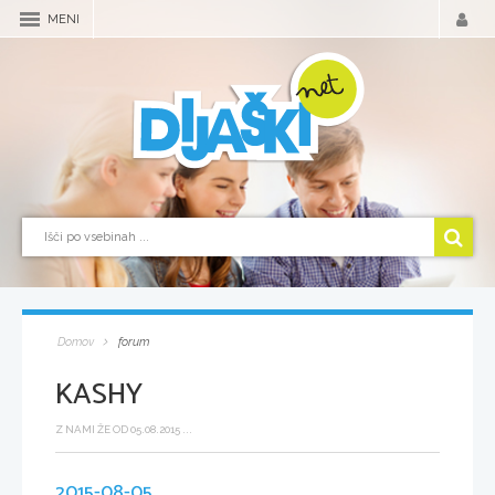
MENI
Domov
forum
KASHY
Z NAMI ŽE OD 05.08.2015 ...
2015-08-05