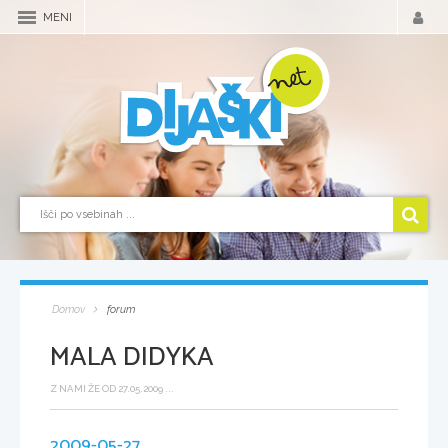
MENI
Domov
forum
MALA DIDYKA
Z NAMI ŽE OD 27.05.2009 ...
2009-05-27