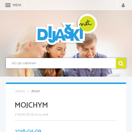
MENI
Domov
forum
MOJCHYM
Z NAMI ŽE OD 22.03.2018 ...
2018-04-09