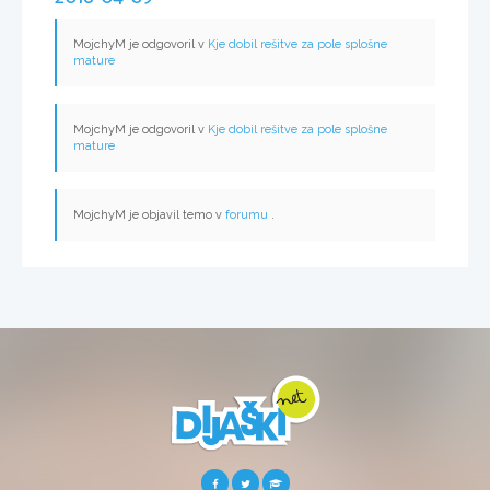
MojchyM je odgovoril v
Kje dobil rešitve za pole splošne
mature
MojchyM je odgovoril v
Kje dobil rešitve za pole splošne
mature
MojchyM je objavil temo v
forumu
.