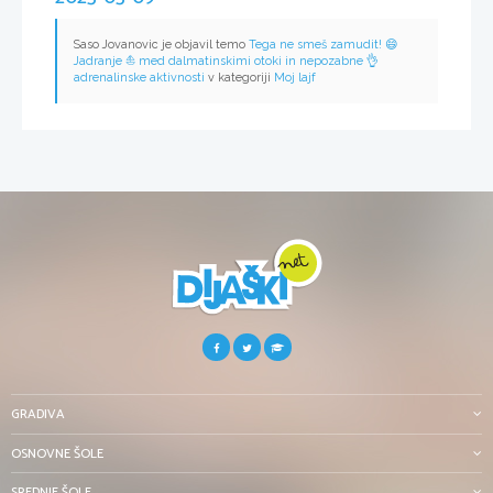
Saso Jovanovic je objavil temo
Tega ne smeš zamudit! 😄
Jadranje ⛵️ med dalmatinskimi otoki in nepozabne 👌
adrenalinske aktivnosti
v kategoriji
Moj lajf
GRADIVA
OSNOVNE ŠOLE
SREDNJE ŠOLE