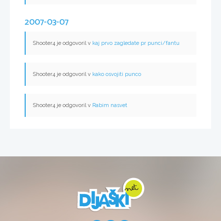
2007-03-07
Shooter4 je odgovoril v
kaj prvo zagledate pr punci/fantu
Shooter4 je odgovoril v
kako osvojiti punco
Shooter4 je odgovoril v
Rabim nasvet