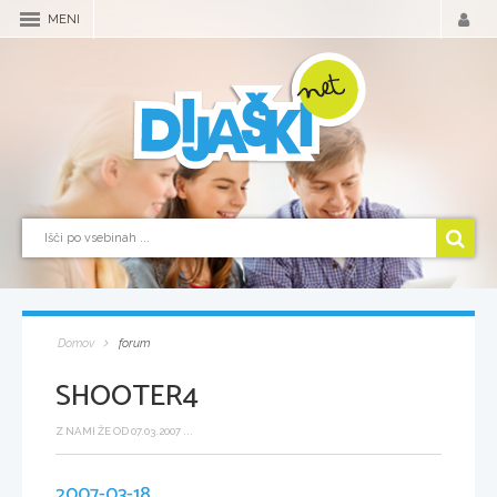
MENI
Domov
forum
SHOOTER4
Z NAMI ŽE OD 07.03.2007 ...
2007-03-18