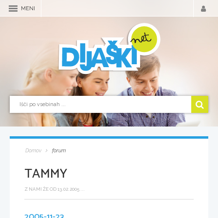
MENI
Domov
forum
TAMMY
Z NAMI ŽE OD 13.02.2005 ...
2005-11-23