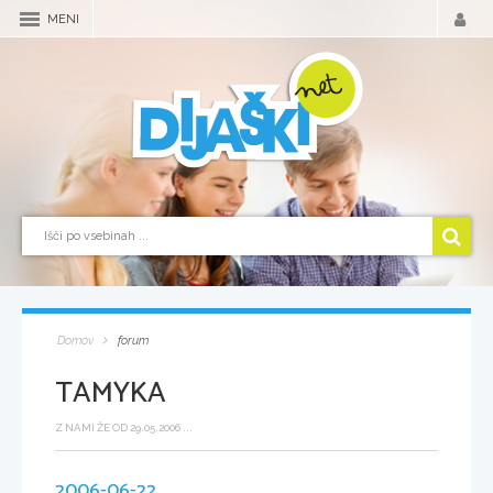
MENI
Domov
forum
TAMYKA
Z NAMI ŽE OD 29.05.2006 ...
2006-06-22