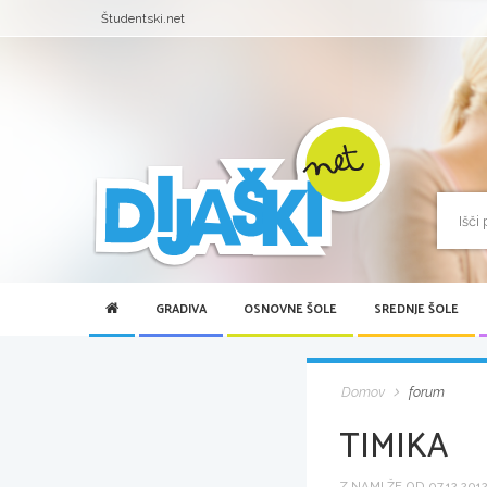
Študentski.net
GRADIVA
OSNOVNE ŠOLE
SREDNJE ŠOLE
Domov
forum
TIMIKA
Z NAMI ŽE OD 07.12.2012 