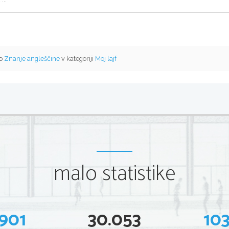
mo
Znanje angleščine
v kategoriji
Moj lajf
malo statistike
901
30.053
10