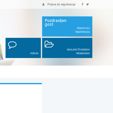
Prijava ali registracija
Pozdravljen
gost
PRIJAVA ALI
REGISTRACIJA
ISKALNIK ŠTUDIJSKIH
FORUM
PROGRAMOV