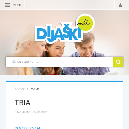
MENI
Domov
forum
TRIA
Z NAMI ŽE OD 14.06.2007 ...
2007-07-04