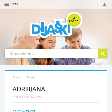
MENI
Domov
forum
ADRIIIJANA
Z NAMI ŽE OD 27.01.2008 ...
2008-02-22