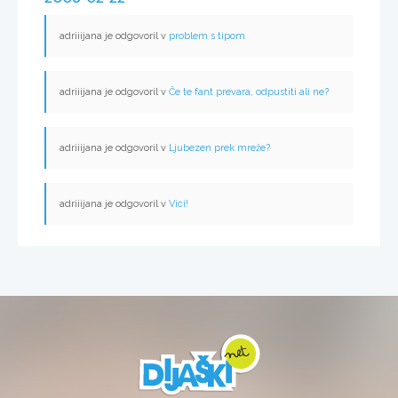
adriiijana je odgovoril v
problem s tipom
adriiijana je odgovoril v
Če te fant prevara, odpustiti ali ne?
adriiijana je odgovoril v
Ljubezen prek mreže?
adriiijana je odgovoril v
Vici!