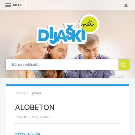
MENI
Domov
forum
ALOBETON
Z NAMI ŽE OD 15.10.2012 ...
2012-10-29