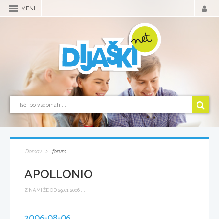
MENI
Domov
forum
APOLLONIO
Z NAMI ŽE OD 29.01.2006 ...
2006-08-06