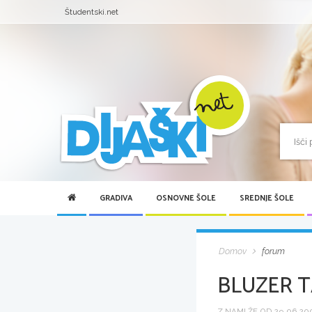
Študentski.net
GRADIVA
OSNOVNE ŠOLE
SREDNJE ŠOLE
Domov
forum
BLUZER 
Z NAMI ŽE OD 29.06.2007