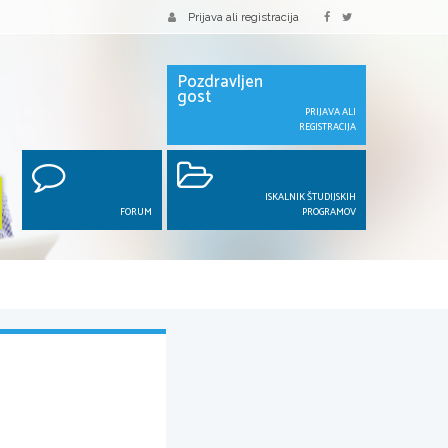
Prijava ali registracija
Pozdravljen
gost
PRIJAVA ALI
REGISTRACIJA
ISKALNIK ŠTUDIJSKIH
FORUM
PROGRAMOV