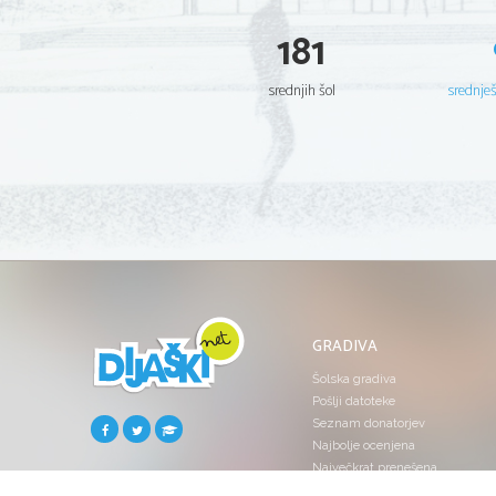
181
srednjih šol
srednje
GRADIVA
Šolska gradiva
Pošlji datoteke
Seznam donatorjev
Najbolje ocenjena
Največkrat prenešena