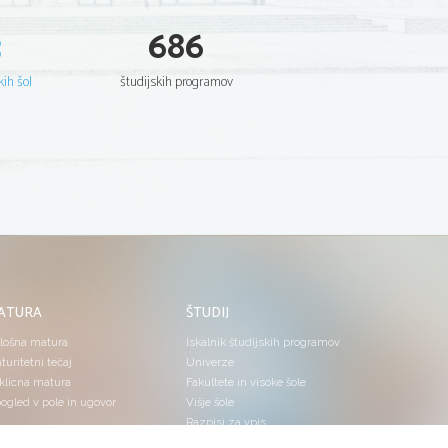
3
686
kih šol
študijskih programov
ATURA
ŠTUDIJ
lošna matura
Iskalnik študijskih programov
turitetni tečaj
Univerze
klicna matura
Fakultete in visoke šole
ogled v pole in ugovor
Višje šole
Razpisi za vpis