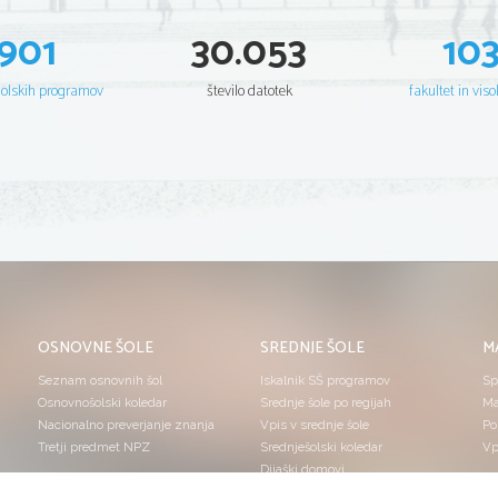
901
30.053
10
šolskih programov
število datotek
fakultet in viso
OSNOVNE ŠOLE
SREDNJE ŠOLE
M
Seznam osnovnih šol
Iskalnik SŠ programov
Sp
Osnovnošolski koledar
Srednje šole po regijah
Ma
Nacionalno preverjanje znanja
Vpis v srednje šole
Po
Tretji predmet NPZ
Srednješolski koledar
Vp
Dijaški domovi