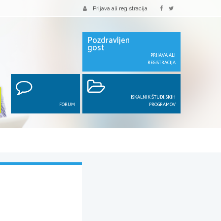
Prijava ali registracija
Pozdravljen
gost
PRIJAVA ALI
REGISTRACIJA
ISKALNIK ŠTUDIJSKIH
FORUM
PROGRAMOV