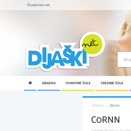
Študentski.net
GRADIVA
OSNOVNE ŠOLE
SREDNJE ŠOLE
Domov
forum
C0RNN
Z NAMI ŽE OD 13.10.2006