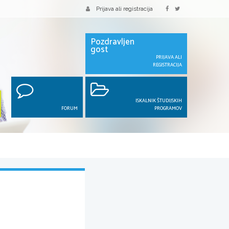
Prijava ali registracija
Pozdravljen
gost
PRIJAVA ALI
REGISTRACIJA
ISKALNIK ŠTUDIJSKIH
FORUM
PROGRAMOV