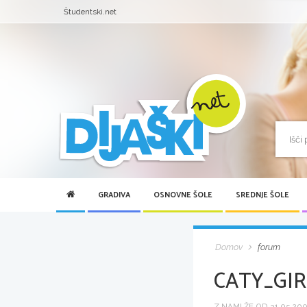
Študentski.net
GRADIVA
OSNOVNE ŠOLE
SREDNJE ŠOLE
Domov
forum
CATY_GIR
Z NAMI ŽE OD 31.05.2007