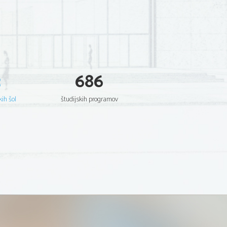
3
686
kih šol
študijskih programov