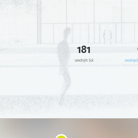
181
srednjih šol
srednje