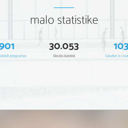
malo statistike
901
30.053
10
šolskih programov
število datotek
fakultet in viso