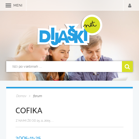
MENI
Domov
forum
COFIKA
Z NAMI ŽE OD 25.11.2005 ...
2005-11-25