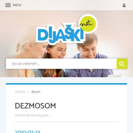
MENI
Domov
forum
DEZMOSOM
Z NAMI ŽE OD 12.04.2010 ...
2010-07-23