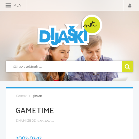
MENI
Domov
forum
GAMETIME
Z NAMI ŽE OD 31.05.2007 ...
2007-07-17