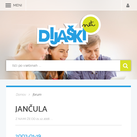
MENI
Domov
forum
JANČULA
Z NAMI ŽE OD 21.12.2006 ...
2007-01-19