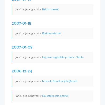
jančula je odgovoril v
Rabim nasvet
2007-01-15
jančula je odgovoril v
Borilne veščine!
2007-01-09
jančula je odgovoril v
kaj prvo zagledate pr punci/fantu
2006-12-24
jančula je odgovoril v
hinavski &quot;prijatelj&quot;
jančula je odgovoril v
Na katero šolo hodite?