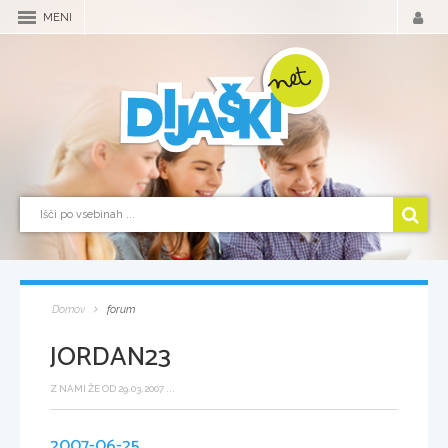
MENI
Domov
forum
JORDAN23
Z NAMI ŽE OD 29.03.2007 ...
2007-06-25