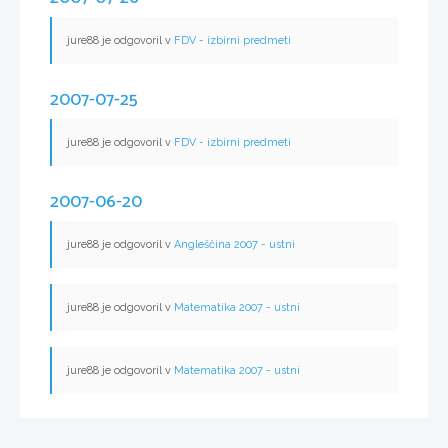
jure88 je odgovoril v
FDV - izbirni predmeti
2007-07-25
jure88 je odgovoril v
FDV - izbirni predmeti
2007-06-20
jure88 je odgovoril v
Angleščina 2007 - ustni
jure88 je odgovoril v
Matematika 2007 - ustni
jure88 je odgovoril v
Matematika 2007 - ustni