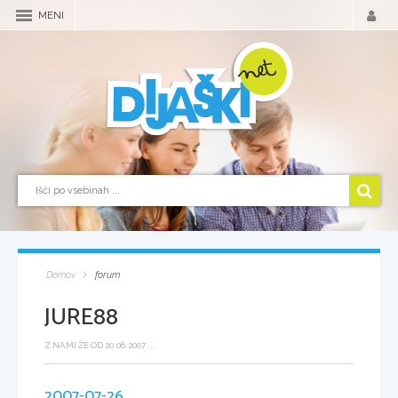
MENI
Domov
forum
JURE88
Z NAMI ŽE OD 20.06.2007 ...
2007-07-26