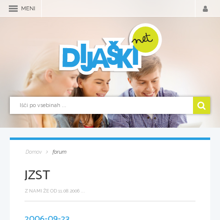
MENI
Domov
forum
JZST
Z NAMI ŽE OD 11.08.2006 ...
2006-09-23