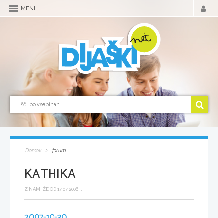
MENI
Domov
forum
KATHIKA
Z NAMI ŽE OD 17.07.2006 ...
2007-10-30