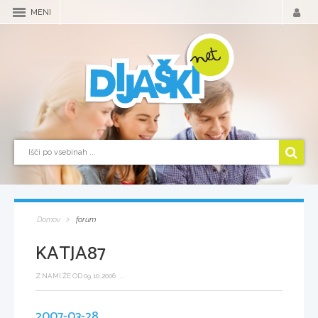
MENI
Domov
forum
KATJA87
Z NAMI ŽE OD 09.10.2006 ...
2007-03-28