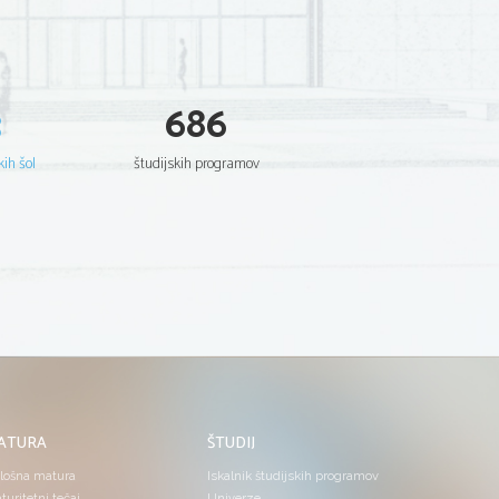
3
686
kih šol
študijskih programov
ATURA
ŠTUDIJ
lošna matura
Iskalnik študijskih programov
turitetni tečaj
Univerze