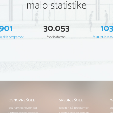
malo statistike
901
30.053
10
šolskih programov
število datotek
fakultet in viso
OSNOVNE ŠOLE
SREDNJE ŠOLE
M
Seznam osnovnih šol
Iskalnik SŠ programov
Sp
Osnovnošolski koledar
Srednje šole po regijah
Ma