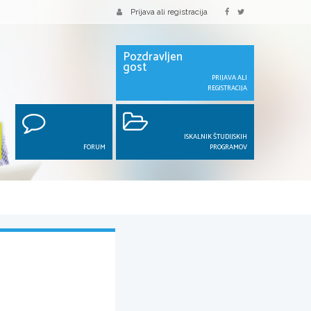
Prijava ali registracija
Pozdravljen
gost
PRIJAVA ALI
REGISTRACIJA
ISKALNIK ŠTUDIJSKIH
FORUM
PROGRAMOV