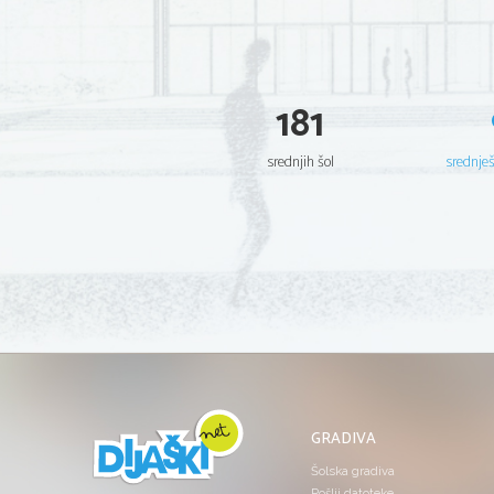
181
srednjih šol
srednje
GRADIVA
Šolska gradiva
Pošlji datoteke