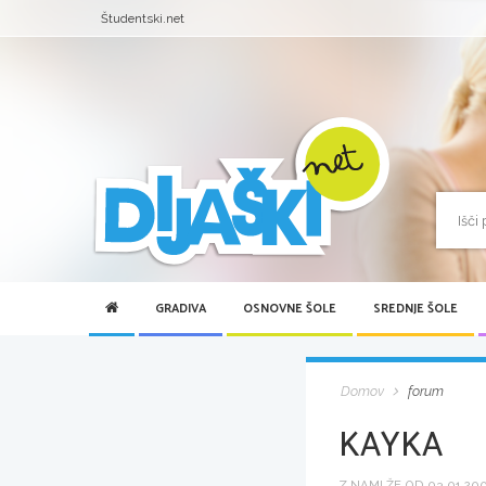
Študentski.net
GRADIVA
OSNOVNE ŠOLE
SREDNJE ŠOLE
Domov
forum
KAYKA
Z NAMI ŽE OD 03.01.2005