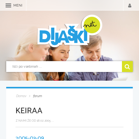
MENI
Domov
forum
KEIRAA
Z NAMI ŽE OD 18.02.2005 ...
2005-03-09