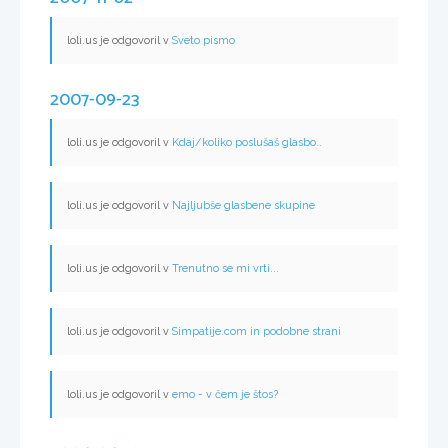
loli.us je odgovoril v
Sveto pismo
2007-09-23
loli.us je odgovoril v
Kdaj/koliko poslušaš glasbo..
loli.us je odgovoril v
Najljubše glasbene skupine
loli.us je odgovoril v
Trenutno se mi vrti...
loli.us je odgovoril v
Simpatije.com in podobne strani
loli.us je odgovoril v
emo - v čem je štos?