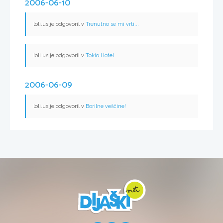
2006-06-10
loli.us je odgovoril v
Trenutno se mi vrti...
loli.us je odgovoril v
Tokio Hotel
2006-06-09
loli.us je odgovoril v
Borilne veščine!