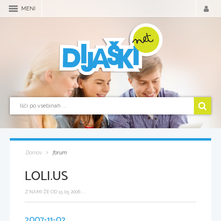
MENI
Domov
forum
LOLI.US
Z NAMI ŽE OD 15.05.2006 ...
2007-11-02