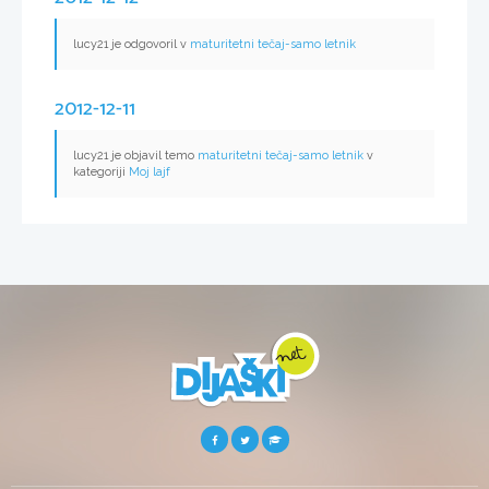
lucy21 je odgovoril v
maturitetni tečaj-samo letnik
2012-12-11
lucy21 je objavil temo
maturitetni tečaj-samo letnik
v
kategoriji
Moj lajf