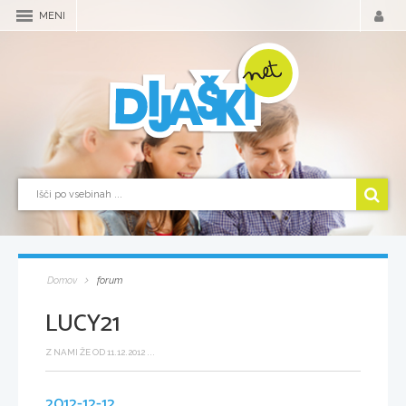
MENI
Domov
forum
LUCY21
Z NAMI ŽE OD 11.12.2012 ...
2012-12-12