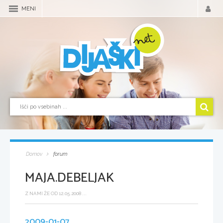
MENI
Domov
forum
MAJA.DEBELJAK
Z NAMI ŽE OD 12.05.2008 ...
2009-01-07