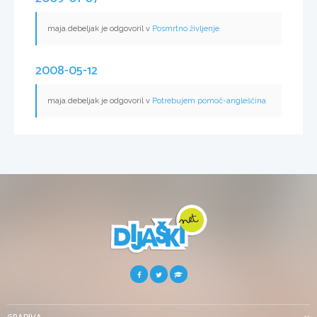
maja.debeljak je odgovoril v
Posmrtno življenje
2008-05-12
maja.debeljak je odgovoril v
Potrebujem pomoč-angleščina