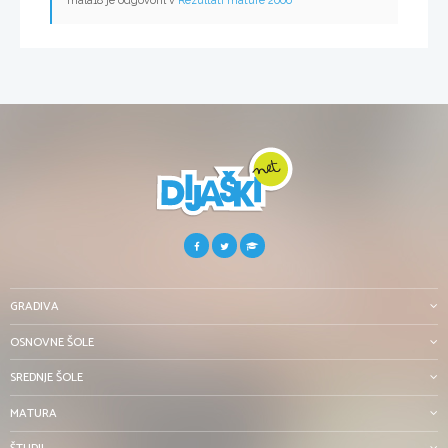
mala18 je odgovoril v
Rezultati mature 2006
GRADIVA
OSNOVNE ŠOLE
SREDNJE ŠOLE
MATURA