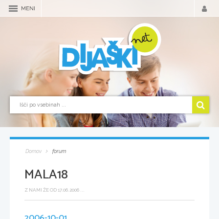
MENI
Domov
forum
MALA18
Z NAMI ŽE OD 17.06.2006 ...
2006-10-01