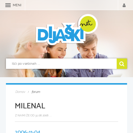
MENI
Domov
forum
MILENAL
Z NAMI ŽE OD 31.08.2006 ...
2006-11-04