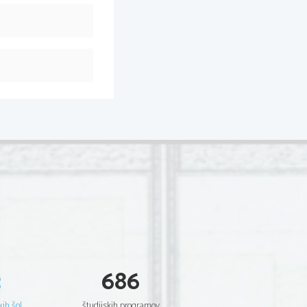
3
686
kih šol
študijskih programov