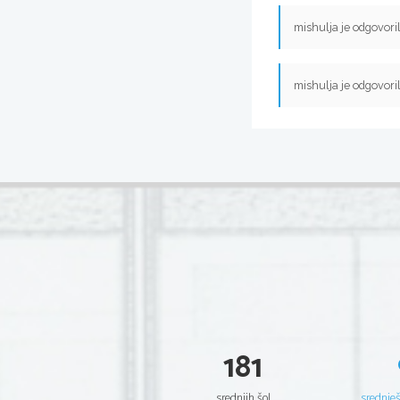
mishulja je odgovori
mishulja je odgovori
181
srednjih šol
srednje