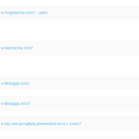
l v
Angleščina 2007 - ustni
l v
Nemščina 2007
l v
Biologija 2007
l v
Biologija 2007
l v
kaj vam je najbolj pomembno ko si v zvezi?