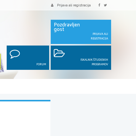
Prijava ali registracija
Pozdravljen
gost
PRIJAVA ALI
REGISTRACIJA
ISKALNIK ŠTUDIJSKIH
FORUM
PROGRAMOV