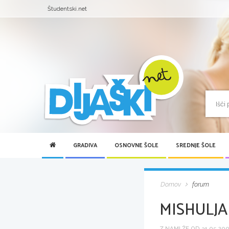
Študentski.net
GRADIVA
OSNOVNE ŠOLE
SREDNJE ŠOLE
Domov
forum
MISHULJA
Z NAMI ŽE OD 31.05.2007