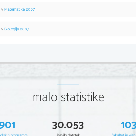
l v
Matematika 2007
l v
Biologija 2007
malo statistike
901
30.053
10
šolskih programov
število datotek
fakultet in viso