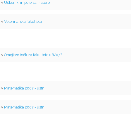
l v
Učbeniki in pole za maturo
l v
Veterinarska fakulteta
l v
Omejitve točk za fakultete 06/07?
l v
Matematika 2007 - ustni
l v
Matematika 2007 - ustni