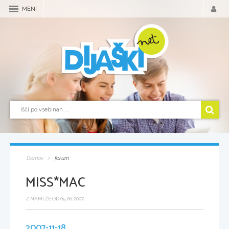
MENI
Domov
forum
MISS*MAC
Z NAMI ŽE OD 05.06.2007 ...
2007-11-18