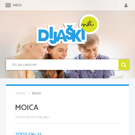
MENI
Domov
forum
MOICA
Z NAMI ŽE OD 17.06.2007 ...
2007-06-21