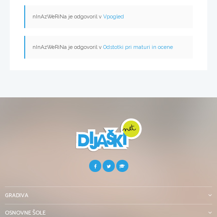
nInAzWeRiNa je odgovoril v
Vpogled
nInAzWeRiNa je odgovoril v
Odstotki pri maturi in ocene
GRADIVA
OSNOVNE ŠOLE