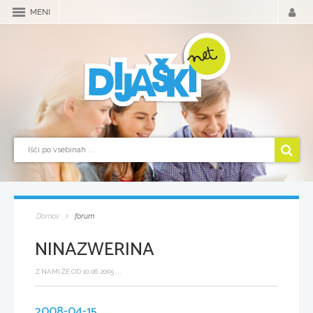
MENI
Domov
forum
NINAZWERINA
Z NAMI ŽE OD 10.06.2005 ...
2008-04-15