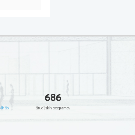
3
686
kih šol
študijskih programov