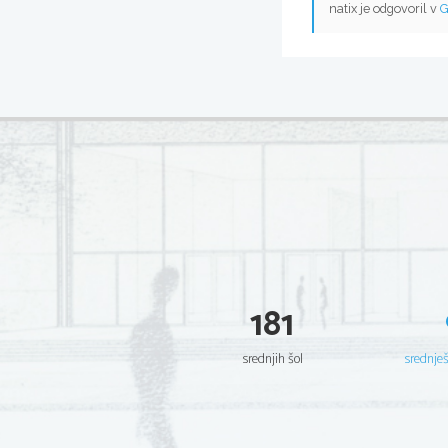
natix je odgovoril v
G
181
srednjih šol
srednje