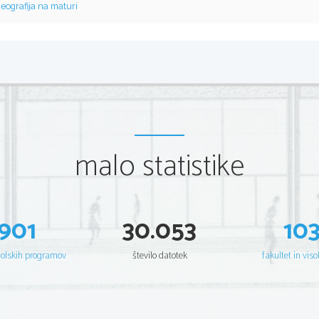
eografija na maturi
malo statistike
901
30.053
10
šolskih programov
število datotek
fakultet in viso