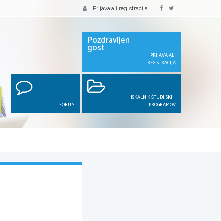
Prijava ali registracija
Pozdravljen
gost
PRIJAVA ALI
REGISTRACIJA
ISKALNIK ŠTUDIJSKIH
FORUM
PROGRAMOV