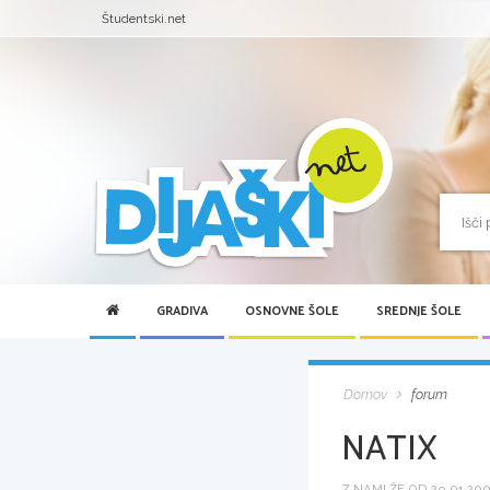
Študentski.net
GRADIVA
OSNOVNE ŠOLE
SREDNJE ŠOLE
Domov
forum
NATIX
Z NAMI ŽE OD 29.01.2006