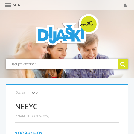
MENI
Domov
forum
NEEYC
Z NAMI ŽE OD 22.04.2009 ...
2009-05-03