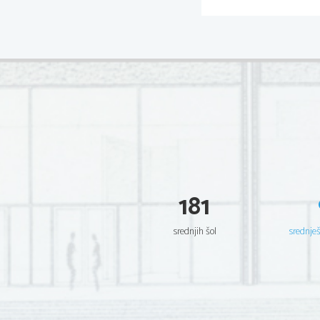
181
srednjih šol
srednje