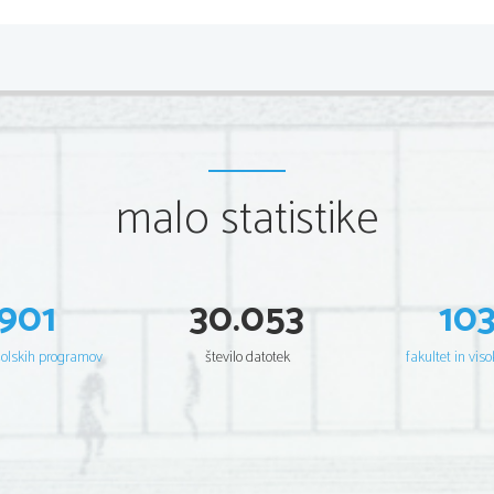
malo statistike
901
30.053
10
šolskih programov
število datotek
fakultet in viso