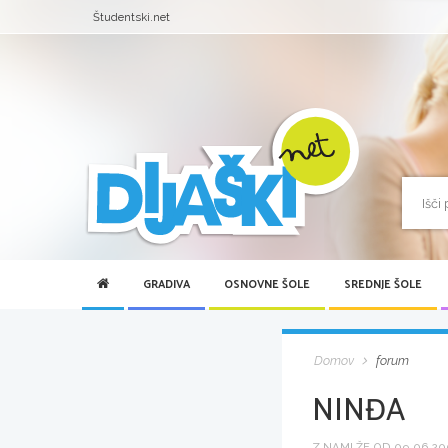
Študentski.net
GRADIVA
OSNOVNE ŠOLE
SREDNJE ŠOLE
Domov
forum
NINĐA
Z NAMI ŽE OD 09.06.200