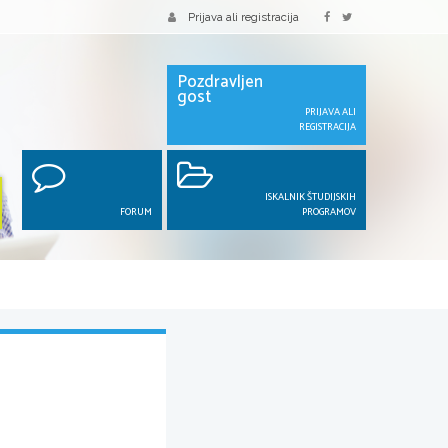
Prijava ali registracija
Pozdravljen
gost
PRIJAVA ALI
REGISTRACIJA
ISKALNIK ŠTUDIJSKIH
FORUM
PROGRAMOV