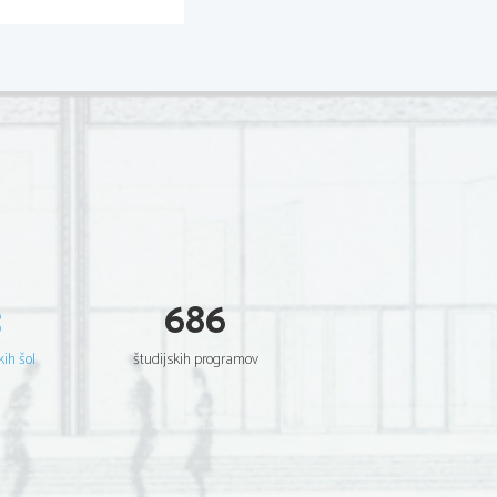
3
686
kih šol
študijskih programov