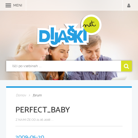
MENI
Domov
forum
PERFECT_BABY
Z NAMI ŽE OD 21.06.2008 ...
2009-05-20