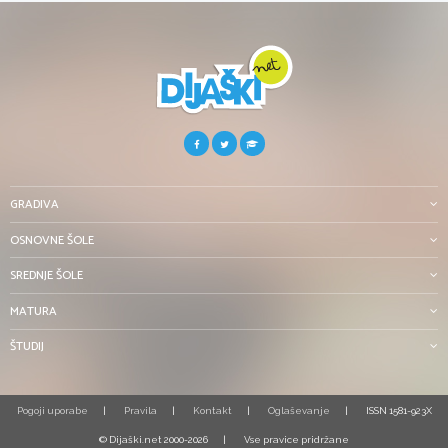
GRADIVA
OSNOVNE ŠOLE
SREDNJE ŠOLE
MATURA
ŠTUDIJ
Pogoji uporabe
Pravila
Kontakt
Oglaševanje
ISSN 1581-923X
© Dijaški.net 2000-2026
Vse pravice pridržane